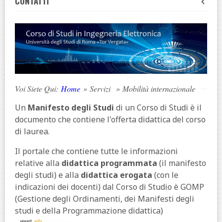
CONTATTI
Voi Siete Qui:
Home
»
Servizi
»
Mobilità internazionale
Un
Manifesto degli Studi
di un Corso di Studi è il
documento che contiene l'offerta didattica del corso
di laurea.
Il portale che contiene tutte le informazioni
relative alla
didattica programmata
(il manifesto
degli studi) e alla
didattica erogata
(con le
indicazioni dei docenti) dal Corso di Studio è GOMP
(Gestione degli Ordinamenti, dei Manifesti degli
studi e della Programmazione didattica)