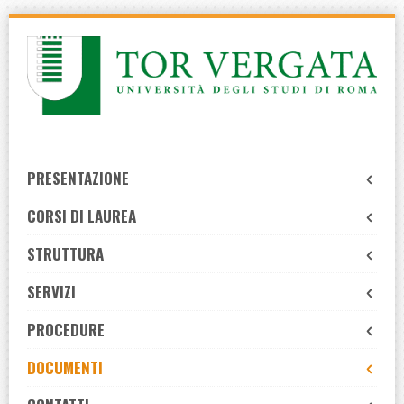
Skip
to
navigation
Skip
to
content
PRESENTAZIONE
CORSI DI LAUREA
STRUTTURA
SERVIZI
PROCEDURE
DOCUMENTI