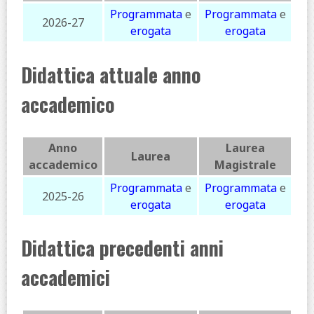
Programmata
e
Programmata
e
2026-27
erogata
erogata
Didattica attuale anno
accademico
Anno
Laurea
Laurea
accademico
Magistrale
Programmata
e
Programmata
e
2025-26
erogata
erogata
Didattica precedenti anni
accademici